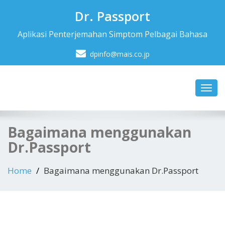
Dr. Passport
Aplikasi Penterjemahan Simptom Pelbagai Bahasa
dpinfo@mais.co.jp
Toggl
navig
Bagaimana menggunakan
Dr.Passport
Home
Bagaimana menggunakan Dr.Passport