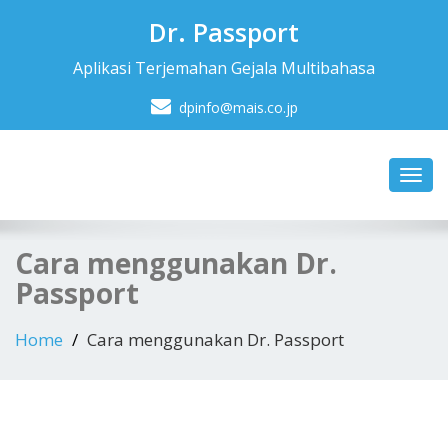
Dr. Passport
Aplikasi Terjemahan Gejala Multibahasa
dpinfo@mais.co.jp
Toggl
navig
Cara menggunakan Dr.
Passport
Home
Cara menggunakan Dr. Passport