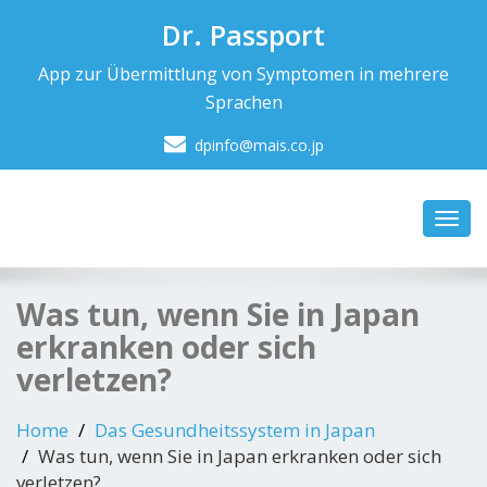
Dr. Passport
App zur Übermittlung von Symptomen in mehrere
Sprachen
dpinfo@mais.co.jp
Toggl
navig
Was tun, wenn Sie in Japan
erkranken oder sich
verletzen?
Home
Das Gesundheitssystem in Japan
Was tun, wenn Sie in Japan erkranken oder sich
verletzen?