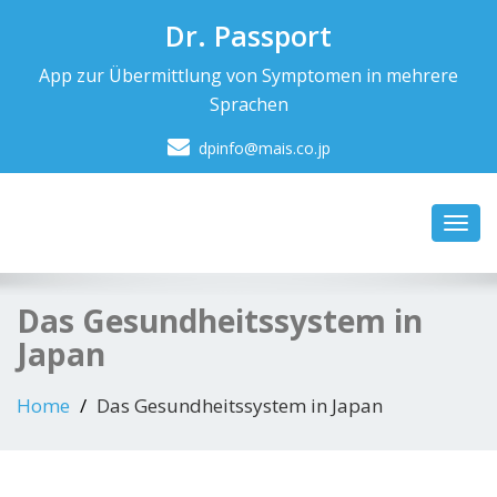
Dr. Passport
App zur Übermittlung von Symptomen in mehrere
Sprachen
dpinfo@mais.co.jp
Toggl
navig
Das Gesundheitssystem in
Japan
Home
Das Gesundheitssystem in Japan