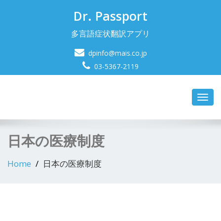
Dr. Passport
多言語症状翻訳アプリ
dpinfo@mais.co.jp
03-5367-2119
Toggl
navig
日本の医療制度
Home
日本の医療制度