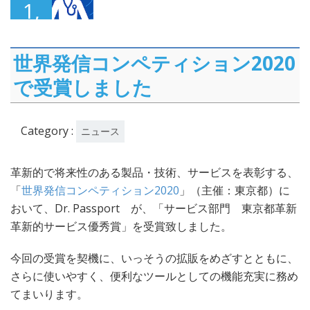
1,
2016
世界発信コンペティション2020
で受賞しました
Category :
ニュース
革新的で将来性のある製品・技術、サービスを表彰する、
「
世界発信コンペティション2020
」（主催：東京都）に
おいて、Dr. Passport が、「サービス部門 東京都革新
革新的サービス優秀賞」を受賞致しました。
今回の受賞を契機に、いっそうの拡販をめざすとともに、
さらに使いやすく、便利なツールとしての機能充実に務め
てまいります。