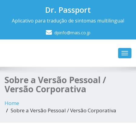
Dr. Passport
Aplicativo para tradução de sintomas multilingual
dpinfo@mais.co.jp
Toggl
navig
Sobre a Versão Pessoal /
Versão Corporativa
Home
Sobre a Versão Pessoal / Versão Corporativa