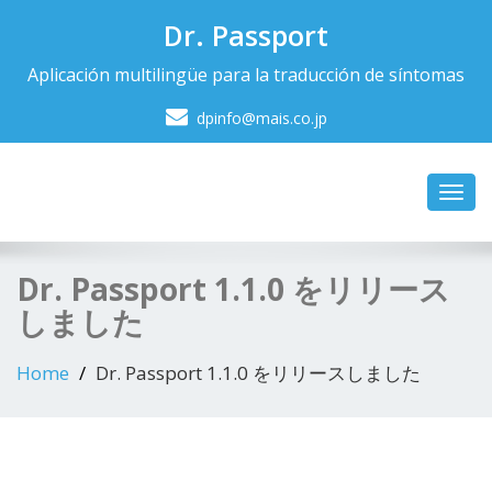
Dr. Passport
Aplicación multilingüe para la traducción de síntomas
dpinfo@mais.co.jp
Toggl
navig
Dr. Passport 1.1.0 をリリース
しました
Home
Dr. Passport 1.1.0 をリリースしました