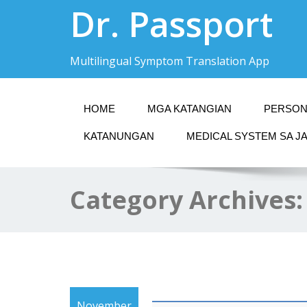
Dr. Passport
Multilingual Symptom Translation App
HOME
MGA KATANGIAN
PERSON
KATANUNGAN
MEDICAL SYSTEM SA J
Category Archives
November